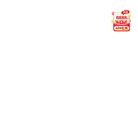
【界面清晰】
操作逻辑清楚，找比赛不绕路，设置也很人性化，第一次用
就能上手。
【功能全】
不只是直播和比分，球队数据、历史战绩、技术统计全都配
齐，用起来顺手。
【跨设备流畅】
家里电视、手机、平板都试过，同账号同步没问题，体验一
致性很高。