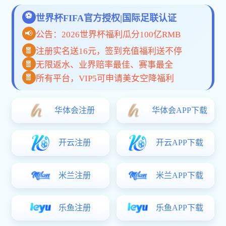
关于我们
易游官网 是面向全球体育爱好者的综合服务平台，致力于打造一
个集数据服务、赛事直播与移动体验于一体的专业生态系统。团
队成员拥有丰富的行业背景，平台以稳定性与高可用性著称，持
续为用户提供高质量内容与技术保障。
平台安全稳定
架构采用多节点部署与智能容错机制，全面提升易游官
网平台--易游(中国)一站式服务平台的访问速度与数据
完整性，支持多设备并发操作。
全球化运营体系
支持多语言界面及本地支付系统，服务覆盖东南亚、欧
美等区域，打造更贴近用户需求的本地化体验。
7x24小时服务支持