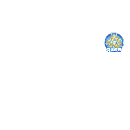
来自各方玩家的评价“弹”了出来
每条评论都对应一份信任，覆盖平台各个维度的真实体验。
【更新快】
每场比赛的进度、比分、数据都能及时同步，易游官网 确
实在这方面很可靠。
【系统稳】
用了快两年，几乎没遇到系统崩溃或加载失败的情况，后台
做得稳才有信心继续用。